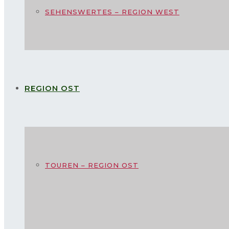
SEHENSWERTES – REGION WEST
REGION OST
TOUREN – REGION OST