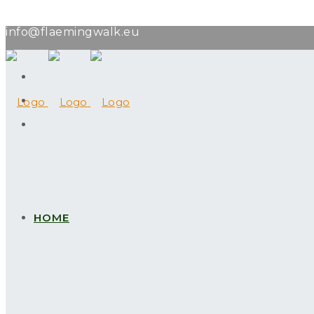
info@flaemingwalk.eu
HOME