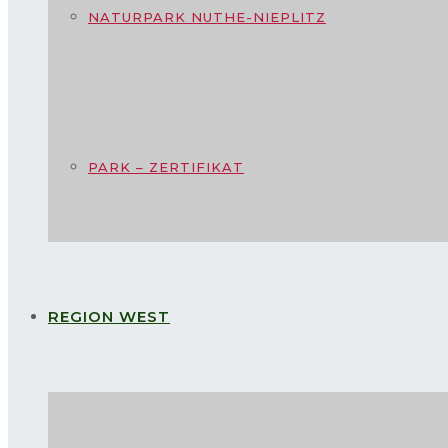
NATURPARK NUTHE-NIEPLITZ
PARK – ZERTIFIKAT
REGION WEST